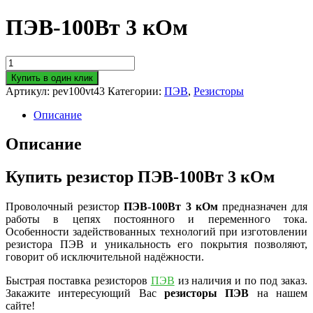
ПЭВ-100Вт 3 кОм
Количество
товара
Купить в один клик
ПЭВ-100Вт
Артикул:
pev100vt43
Категории:
ПЭВ
,
Резисторы
3
кОм
Описание
Описание
Купить резистор ПЭВ-100Вт 3 кОм
Проволочный резистор
ПЭВ-100Вт 3 кОм
предназначен для
работы в цепях постоянного и переменного тока.
Особенности задействованных технологий при изготовлении
резистора ПЭВ и уникальность его покрытия позволяют,
говорит об исключительной надёжности.
Быстрая поставка резисторов
ПЭВ
из наличия и по под заказ.
Закажите интересующий Вас
резисторы ПЭВ
на нашем
сайте!